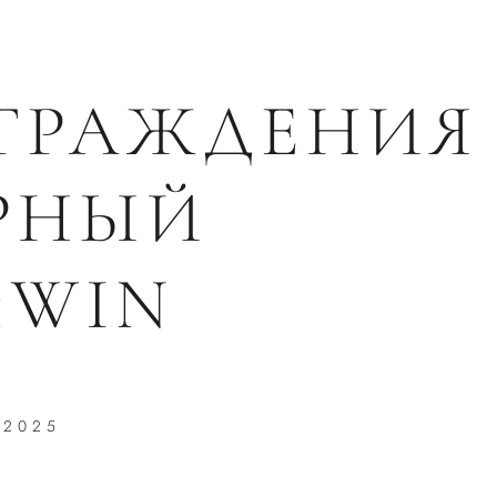
И
ГРАЖДЕНИЯ
РНЫЙ
1WIN
 2025