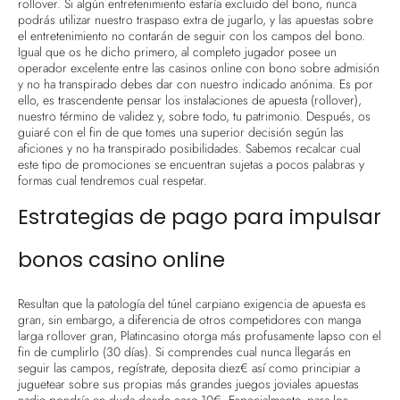
rollover. Si algún entretenimiento estaría excluido del bono, nunca
podrás utilizar nuestro traspaso extra de jugarlo, y las apuestas sobre
el entretenimiento no contarán de seguir con los campos del bono.
Igual que os he dicho primero, al completo jugador posee un
operador excelente entre las casinos online con bono sobre admisión
y no ha transpirado debes dar con nuestro indicado anónima. Es por
ello, es trascendente pensar los instalaciones de apuesta (rollover),
nuestro término de validez y, sobre todo, tu patrimonio. Después, os
guiaré con el fin de que tomes una superior decisión según las
aficiones y no ha transpirado posibilidades. Sabemos recalcar cual
este tipo de promociones se encuentran sujetas a pocos palabras y
formas cual tendremos cual respetar.
Estrategias de pago para impulsar
bonos casino online
Resultan que la patologí­a del túnel carpiano exigencia de apuesta es
gran, sin embargo, a diferencia de otros competidores con manga
larga rollover gran, Platincasino otorga más profusamente lapso con el
fin de cumplirlo (30 días). Si comprendes cual nunca llegarás en
seguir las campos, regístrate, deposita diez€ así­ como principiar a
juguetear sobre sus propias más grandes juegos joviales apuestas
nadie pondrí­a en duda desde cero,10€. Especialmente, para los