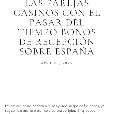
LAS PAREJAS
CASINOS CON EL
PASAR DEL
TIEMPO BONOS
DE RECEPCIÓN
SOBRE ESPAÑA
APRIL 20, 2025
Las casinos online podrían auxiliar algunos juegos de los bonos, ya
sea completamente o bien solo de una contribución alrededor