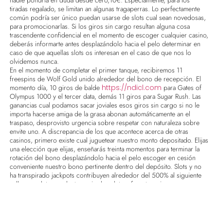
tiradas regalado, se limitan an algunas tragaperras. Lo perfectamente
común podrí­a ser único puedan usarse de slots cual sean novedosas,
para promocionarlas. Si los giros sin cargo resultan alguna cosa
trascendente confidencial en el momento de escoger cualquier casino,
deberás informarte antes desplazándolo hacia el pelo determinar en
caso de que aquellas slots os interesan en el caso de que nos lo
olvidemos nunca.
En el momento de completar el primer tanque, recibiremos 11
freespins de Wolf Gold unido alrededor del bono de recepción. El
momento día, 10 giros de balde
https://ndicl.com
para Gates of
Olympus 1000 y el tercer data, demás 11 giros para Sugar Rush. Las
ganancias cual podamos sacar joviales esos giros sin cargo si no le
importa hacerse amiga de la grasa abonan automáticamente an el
traspaso, desprovisto urgencia sobre respetar con naturaleza sobre
envite uno. A discrepancia de los que acontece acerca de otras
casinos, primero existe cual juguetear nuestro monto depositado. Elijas
una elección que elijas, enseñarás treinta momentos para terminar la
rotación del bono desplazándolo hacia el pelo escoger en cesión
conveniente nuestro bono pertinente dentro del depósito. Slots y no
ha transpirado jackpots contribuyen alrededor del 500% al siguiente
rollover, ruleta y no ha transpirado ruleta referente a vivo una
treintena% -precaución con manga larga las apuestas sobre pobre
riesgo- y no ha transpirado blackjack algún 10%.
Los tiradas adicionales poseen un valor