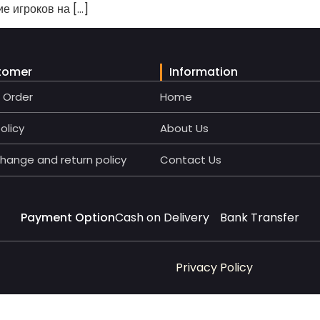
е игроков на […]
tomer
Information
r Order
Home
olicy
About Us
change and return policy
Contact Us
Payment Option
Cash on Delivery
Bank Transfer
Privacy Policy