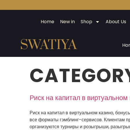
Home
New in
Shop
About Us
Ho
CATEGOR
Риск на капитал в виртуальном 
Риск на капитал в виртуальном казино, бонус
все форматы гэмблинг-сервисов. Клиентам п
организуются турниры и розыгрыши, разыгры