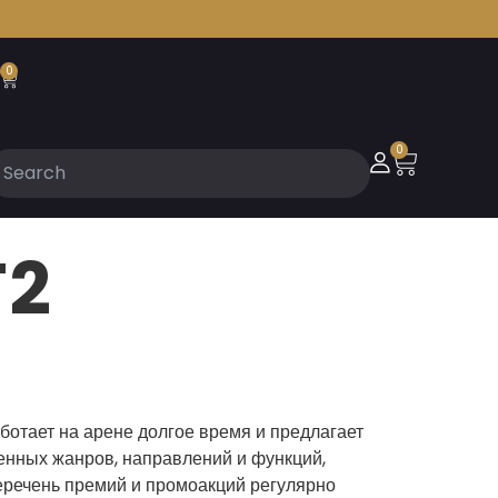
0
0
T2
ботает на арене долгое время и предлагает
енных жанров, направлений и функций,
еречень премий и промоакций регулярно