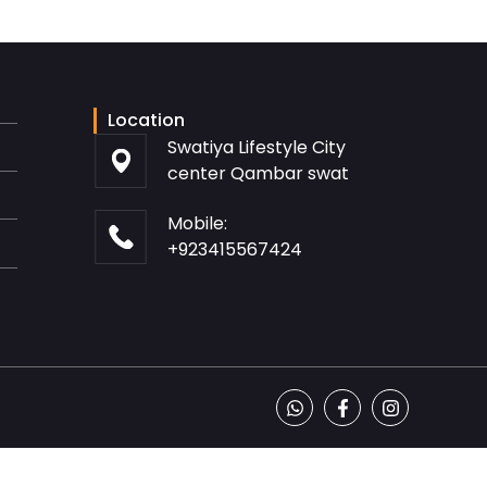
Location
Swatiya Lifestyle City
center Qambar swat
Mobile:
+923415567424