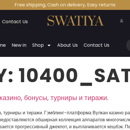
Free shipping, Cash on delivery, Easy returns
Contact Us
me
New in
Shop
About Us
Contact Us
Y:
10400_SA
казино, бонусы, турниры и тиражи.
ы, турниры и тиражи. Гэмблинг-платформа Вулкан казино ра
редоставляются обширная коллекция аппаратов многочисл
вается прогрессивный джекпот, и выплачивается кешбэк. П